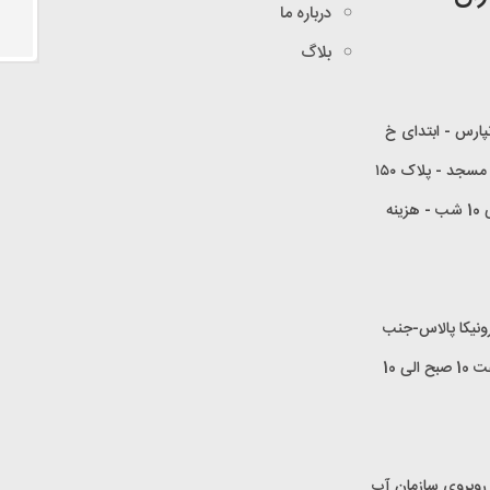
درباره ما
بلاگ
انپارس - ابتدای خ
امیری طائمه - خ ملکی (۱۱۱) - خ احمدی (۱۳۸) - نبش کوچه مسجد - پلاک ۱۵۰
(🌷ساعت کاری شعبه تهرانپارس همه روزه ساعت 10 صبح الی 10 شب - هزینه
 رونیکا پالاس-جنب
مسجد الزهرا(🌷ساعت کاری شعبه حسین آباد همه روزه ساعت 10 صبح الی 10
 روبروی سازمان آب