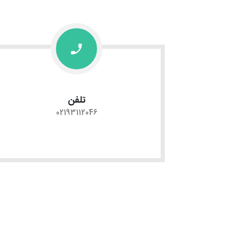
تلفن
02193112046