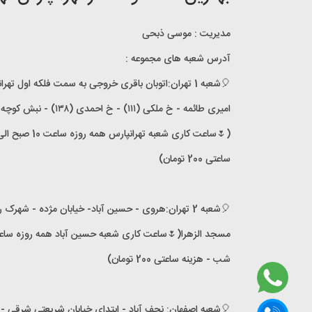
مدیریت : موسی ذبحی
آدرس شعبه های مجموعه :
🎈شعبه 1 تهران:اتوبان باقری خروجی به سمت فلکه اول تهر
ساعتی 200 تومان)
🎈شعبه 2 تهران:هروی - حسین آباد- خیابان مژده - شهرک
شب - هزینه ساعتی 200 تومان)
🎈شعبه اصفهان: نجف آباد - ابتدای خیابان شریعتی شرقی -