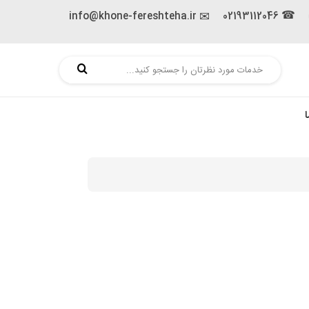
info@khone-fereshteha.ir
02193112046
☎
✉
ا